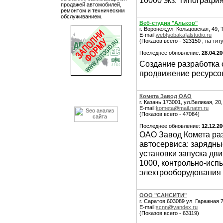
10000 экз. Типография
продажей автомобилей,
ремонтом и техническим
обслуживанием.
Веб-студия "Алькор"
г. Воронеж,ул. Кольцовская, 49, 
E-mail:
web[sobaka]alstudio.ru
(Показов всего - 323150 , на тит
Последнее обновление:
28.04.2
Создание разработка с
продвижение ресурсов
Комета Завод ОАО
г. Казань,173001, ул.Великая, 20
E-mail:
kometa@mail.natm.ru
(Показов всего - 47084)
Последнее обновление:
12.12.2
ОАО Завод Комета раз
автосервиса: зарядны
установки запуска дви
1000, контрольно-исп
электрооборудования 
ООО "САНСИТИ"
г. Саратов,603089 ул. Гаражная 7
E-mail:
scnn@yandex.ru
(Показов всего - 63119)