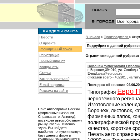
В начало
>
Производители
> Акку
Новости
О проекте
Подрубрик в данной рубрике 
Расширенный поиск
Регистрация
Ограничения данной рубрики:
Личный кабинет
Воронеж типография Европо
Координаты
г. Воронеж,394019, ул. Свободы 7
Статьи
E-mail:
alex@europo.ru
(Показов всего - 432201 , на тит
Как пользоваться?
E-mail подписка
Последнее обновление:
04.06.2
Евро 
Реклама на сайте
Типография
черноземного региона
Изготовление календа
Сайт Автосправка России
Воронеж, листовок, ка
(фирменные названия
фирменных папок, конв
Справка авто, Автогид),
посвящен автомобильному
полиграфической про
рынку России. Именно
качество, короткие ср
здесь Вы найдете
наиболее точную и полную
Печать авто справочн
базу данных фирм и
компаний, занимающихся