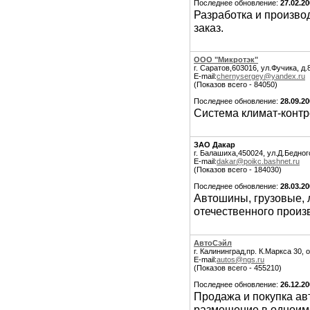
Последнее обновление:
27.02.2
Разработка и произво
заказ.
ООО "Микротэк"
г. Саратов,603016, ул.Фучика, д.
E-mail:
chernysergey@yandex.ru
(Показов всего - 84050)
Последнее обновление:
28.09.2
Система климат-контр
ЗАО Дакар
г. Балашиха,450024, ул.Д.Бедного
E-mail:
dakar@poikc.bashnet.ru
(Показов всего - 184030)
Последнее обновление:
28.03.2
Автошины, грузовые, 
отечественного произ
АвтоСэйл
г. Калининград,пр. К.Маркса 30, 
E-mail:
autos@ngs.ru
(Показов всего - 455210)
Последнее обновление:
26.12.2
Продажа и покупка ав
размещение в одноиме