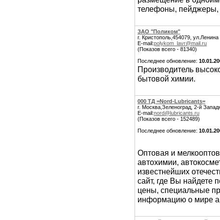
телефоны, пейджеры,
ЗАО "Поликом"
г. Кристополь,454079, ул.Ленина 
E-mail:
polykom_lavr@mail.ru
(Показов всего - 81340)
Последнее обновление:
10.01.2
Производитель высоко
бытовой химии.
000 ТД =Nord-Lubricants=
г. Москва,Зеленоград, 2-й Запад
E-mail:
nord@lubricants.ru
(Показов всего - 152489)
Последнее обновление:
10.01.2
Оптовая и мелкооптов
автохимии, автокосме
известнейших отечест
сайт, где Вы найдете
цены, специальные п
информацию о мире а