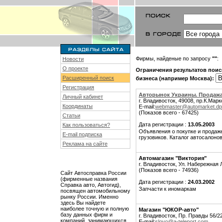
Фирмы, найденые по запросу
""
:
Новости
О проекте
Ограничения результатов поис
Расширенный поиск
бизнеса (например Москва):
Регистрация
Авторынок Украины. Продажа
Личный кабинет
г. Владивосток, 49008, пр.К.Мар
Координаты
E-mail:
webmaster@automarket.dp
(Показов всего - 67425)
Статьи
Дата регистрации :
13.05.2003
Как пользоваться?
Объявления о покупке и продаж
E-mail подписка
грузовиков. Каталог автосалон
Реклама на сайте
Автомагазин "Виктория"
г. Владивосток, Ул. Набережная 
(Показов всего - 74936)
Сайт Автосправка России
(фирменные названия
Дата регистрации :
24.03.2002
Справка авто, Автогид),
Запчасти к иномаркам
посвящен автомобильному
рынку России. Именно
здесь Вы найдете
наиболее точную и полную
Магазин "ЮКОР-авто"
базу данных фирм и
г. Владивосток, Пр. Правды 56/2
компаний, занимающихся
E-mail:
slovo@a-teleport.com