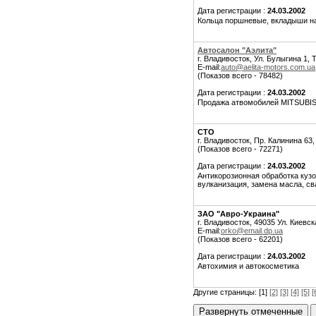
Дата регистрации :
24.03.2002
Кольца поршневые, вкладыши на 
Автосалон "Аэлита"
г. Владивосток, Ул. Булыгина 1,
E-mail:
auto@aelita-motors.com.ua
(Показов всего - 78482)
Дата регистрации :
24.03.2002
Продажа атвомобилей MITSUBISH
СТО
г. Владивосток, Пр. Калинина 63,
(Показов всего - 72271)
Дата регистрации :
24.03.2002
Антикорозионная обработка кузо
вулканизация, замена масла, сва
ЗАО "Авро-Украина"
г. Владивосток, 49035 Ул. Киевск
E-mail:
orko@email.dp.ua
(Показов всего - 62201)
Дата регистрации :
24.03.2002
Автохимия и автокосметика
Другие страницы: [1]
[2]
[3]
[4]
[5]
[