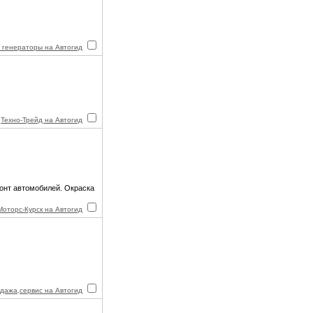
 генераторы на Автогид
Техно-Трейд на Автогид
монт автомобилей. Окраска
Моторс-Курск на Автогид
одажа,сервис на Автогид