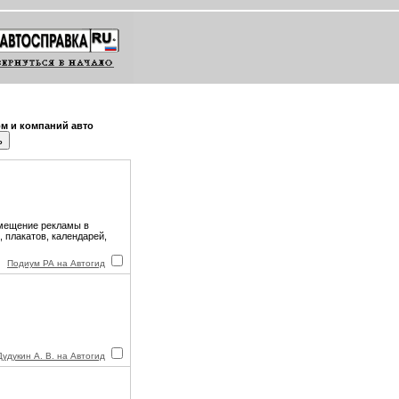
м и компаний авто
змещение рекламы в
, плакатов, календарей,
Подиум РА на Автогид
удукин А. В. на Автогид