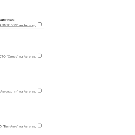
дшипников.
 ПМТС "ОМ" на Автогид
СТО "Орлов" на Автогид
"Автопартия" на Автогид
 "Вип-Авто" на Автогид