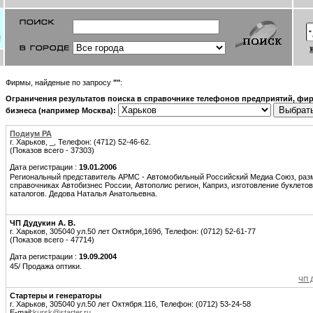
Фирмы, найденые по запросу
""
:
Ограничения результатов поиска в справочнике телефонов предприятий, фир
бизнеса (например Москва):
Подиум РА
г. Харьков, _, Телефон: (4712) 52-46-62.
(Показов всего - 37303)
Дата регистрации :
19.01.2006
Региональный представитель АРМС - Автомобильный Российский Медиа Союз, ра
справочниках Автобизнес России, Автополис регион, Каприз, изготовление буклетов
каталогов. Дедова Наталья Анатольевна.
ЧП Дудукин А. В.
г. Харьков, 305040 ул.50 лет Октября,169б, Телефон: (0712) 52-61-77
(Показов всего - 47714)
Дата регистрации :
19.09.2004
45/ Продажа оптики.
ЧП Д
Стартеры и генераторы
г. Харьков, 305040 ул.50 лет Октября.116, Телефон: (0712) 53-24-58
E-mail:
kursk@starter.ru