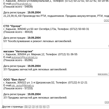
г. Харьков, 305010 ул.Коммунальная,1, Телефон: (0712) 50-22-02, 50-22-42, 50-18-96
E-mail:
om@kursknet.ru
(Показов всего - 54839)
Дата регистрации :
19.09.2004
21,23,39,41,43/ Производство РТИ, подшипников. Продажа аккумуляторов, РТИ, по
ООО
СТО "Орлов"
г. Харьков, 305040 ул.50 лет Октября,173а, Телефон: (0712) 50-60-31
(Показов всего - 48418)
Дата регистрации :
19.09.2004
57/ Техобслуживание и ремонт легковых автомобилей.
магазин "Автопартия"
г. Харьков, 305004 ул. Мирная,12, Телефон: (0712) 51-36-55
E-mail:
autopart@kursknet.ru
(Показов всего - 65286)
Дата регистрации :
19.09.2004
37/ Продажа запчастей для легковых автомобилей.
магазин 
ООО "Вип-Авто"
г. Харьков, 305022 ул. 1-я Щигровская,52, Телефон: (07122) 6-12-21
E-mail:
vip_avto@fitmail.ru
(Показов всего - 57233)
Дата регистрации :
19.09.2004
37/ Продажа запчастей для легковых автомобилей.
ООО
Другие страницы: [1]
[2]
[3]
[4]
[5]
[6]
[7]