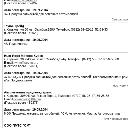
(Показов всего - 57092)
Дата регистрации :
19.09.2004
37/ Продажа запчастей для легковых автомобилей.
Стартеры и
Техно-Трейд
г. Харьков, ул.50 лет Октября.169б, Телефон: (0712) 52-62-12, 52-59-33
(Показов всего - 46020)
Дата регистрации :
19.09.2004
43/ Подшипники.
Нью-Йорк Моторс-Курск
г. Харьков, 305040 ул.50 лет Октября,124д, Телефон: (0712) 50-61-19, 50-58-00
E-mail:
nymk@sovtest.ru
(Показов всего - 57614)
Дата регистрации :
19.09.2004
37,57,73,74/ Продажа запчастей для легковых автомобилей. Техобслуживание и ре
а/м. Продажа лаков.
Нью-Йорк 
А/м легковые продажа,сервис
г. Харьков, 305041 ул. Лысая Гора.1, Телефон: (0712) 56-25-47, 56-25-55
E-mail:
newmotors@046.ru
(Показов всего - 59373)
Дата регистрации :
19.09.2004
8,80/ Продажа легковых автомобилей. ГСМ. Автохимия. Масла. Автокосметика.
А/м легковые пр
ООО ПМТС "ОМ"