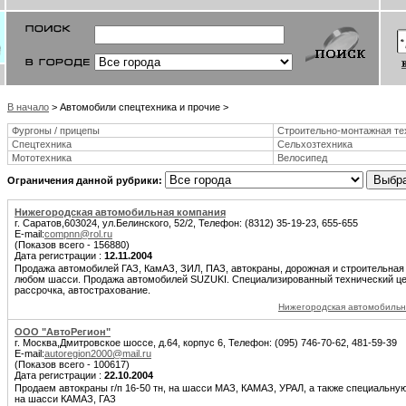
В начало
> Автомобили спецтехника и прочие >
Фургоны / прицепы
Строительно-монтажная те
Спецтехника
Сельхозтехника
Мототехника
Велосипед
Ограничения данной рубрики:
Нижегородская автомобильная компания
г. Саратов,603024, ул.Белинского, 52/2, Телефон: (8312) 35-19-23, 655-655
E-mail:
compnn@rol.ru
(Показов всего - 156880)
Дата регистрации :
12.11.2004
Продажа автомобилей ГАЗ, КамАЗ, ЗИЛ, ПАЗ, автокраны, дорожная и строительная
любом шасси. Продажа автомобилей SUZUKI. Специализированный технический цент
рассрочка, автострахование.
Нижегородская автомобильн
ООО "АвтоРегион"
г. Москва,Дмитровское шоссе, д.64, корпус 6, Телефон: (095) 746-70-62, 481-59-39
E-mail:
autoregion2000@mail.ru
(Показов всего - 100617)
Дата регистрации :
22.10.2004
Продаем автокраны г/п 16-50 тн, на шасси МАЗ, КАМАЗ, УРАЛ, а также специальну
на шасси КАМАЗ, ГАЗ