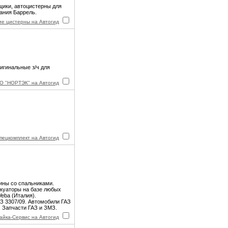
щики, автоцистерны для
ания Баррель.
ие цистерны на Автогид
игинальные з/ч для
О "НОРТЭК" на Автогид
пецкомплект на Автогид
ины со спальниками.
акуаторы на базе любых
eba (Италия).
З 3307/09. Автомобили ГАЗ
 Запчасти ГАЗ и ЗМЗ.
айка-Сервис на Автогид