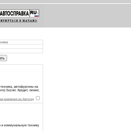
хника
 техника, автофургоны на
р Suzuki. Кредит, лизинг,
ая компания на Автогид
ю и коммунальную технику