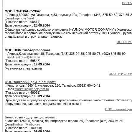
ООО "А
ООО КОМТРАНС-УРАЛ
г. Липецк,620062, ул.Гагарина, д.33, подъезд 10а, Телефон: (343) 375-59-52, 374-56-
E-mail:
agency@ural.ru
(Показов всего - 90814)
Дата регистрации :
28.09.2004
Официальный дилер корейского концерна HYUNDAI MOTOR COMPANY в Уральском
гарантийное и сервисное обслуживание коммерческой автотехники Hyundai. Грузов
специальная и строительная техника.
ООО КОМТ
ООО ПКФ Снабторгарсенал
г. Липецк,Космонавтов, 18, Телефон: (343) 335-04-88, 245-80-78, (902) 845-58-99
E-mail:
uraltravel@etel.ru
(Показов всего - 59547)
Дата регистрации :
19.09.2004
Гусеничная спецтехника
ООО ПКФ Снабт
ООО торговый дом "ЧелПром"
г. Кристополь,454048, ул.Кирова, 130, Телефон: (3512) 60-40-41
E-mail:
marketing@chelprom.ru
(Показов всего - 69091)
Дата регистрации :
19.09.2004
Производство и продажа дорожно-строительной, коммунальной техники. Экскават
оборудование, запчасти, продажа техники в лизинг
ООО торговый дом
Бензовозы и другие цистерны
г. Москва,125195, Москва, Ленинградское шоссе, 59, Телефон: (095) 363-94-50
E-mail:
kulisum@inbox.ru
(Показов всего - 100598)
Дата регистрации :
09.09.2004