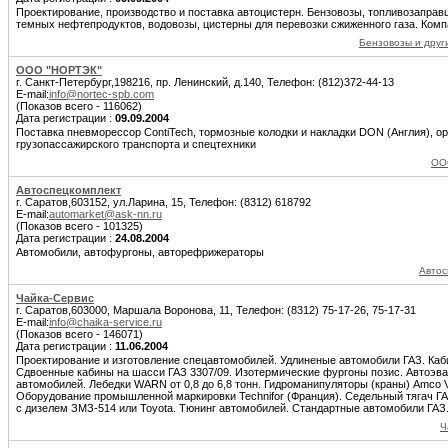
Проектирование, производство и поставка автоцистерн. Бензовозы, топливозаправ
темных нефтепродуктов, водовозы, цистерны для перевозки сжиженного газа. Комп
Бензовозы и друг
ООО "НОРТЭК"
г. Санкт-Петербург,198216, пр. Ленинский, д.140, Телефон: (812)372-44-13
E-mail:
info@nortec-spb.com
(Показов всего - 116062)
Дата регистрации :
09.09.2004
Поставка пневморессор ContiTech, тормозные колодки и накладки DON (Англия), ор
грузопассажирского транспорта и спецтехники
ОО
Автоспецкомплект
г. Саратов,603152, ул.Ларина, 15, Телефон: (8312) 618792
E-mail:
automarket@ask-nn.ru
(Показов всего - 101325)
Дата регистрации :
24.08.2004
Автомобили, автофургоны, авторефрижераторы
Автос
Чайка-Сервис
г. Саратов,603000, Маршала Воронова, 11, Телефон: (8312) 75-17-26, 75-17-31
E-mail:
info@chaika-service.ru
(Показов всего - 146071)
Дата регистрации :
11.06.2004
Проектирование и изготовление спецавтомобилей. Удлиненые автомобили ГАЗ. Каб
Сдвоенные кабины на шасси ГАЗ 3307/09. Изотермические фургоны позис. Автоэв
автомобилей. Лебедки WARN от 0,8 до 6,8 тонн. Гидроманипуляторы (краны) Amco V
Оборудование промышленной маркировки Technifor (Франция). Седельный тягач ГА
с дизелем ЗМЗ-514 или Toyota. Тюнинг автомобилей. Стандартные автомобили ГАЗ.
Ч