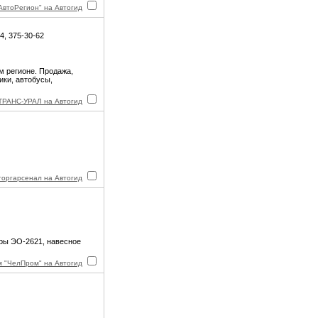
втоРегион" на Автогид
24, 375-30-62
 регионе. Продажа,
ики, автобусы,
РАНС-УРАЛ на Автогид
оргарсенал на Автогид
оры ЭО-2621, навесное
 "ЧелПром" на Автогид