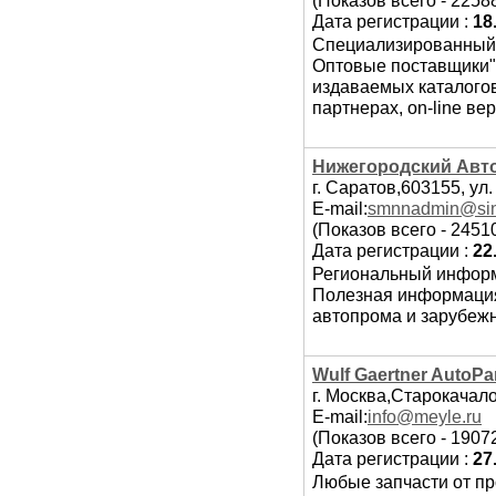
(Показов всего - 2258
Дата регистрации :
18
Специализированный б
Оптовые поставщики"
издаваемых каталого
партнерах, on-line ве
Нижегородский Авт
г. Саратов,603155, ул.
E-mail:
smnnadmin@sin
(Показов всего - 2451
Дата регистрации :
22
Региональный информ
Полезная информация
автопрома и зарубеж
Wulf Gaertner AutoP
г. Москва,Старокачало
E-mail:
info@meyle.ru
(Показов всего - 1907
Дата регистрации :
27
Любые запчасти от пр