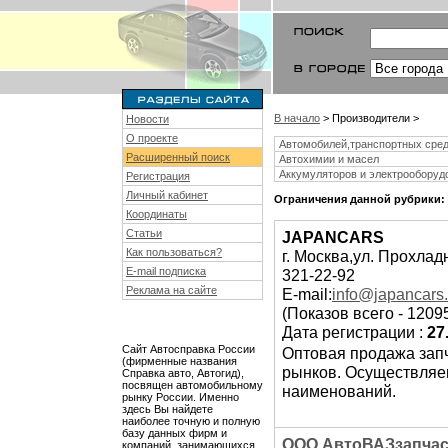
В начало
> Производители >
Новости
О проекте
Автомобилей,транспортных сре
Расширенный поиск
Автохимии и масел
Аккумуляторов и электрооборуд
Регистрация
Личный кабинет
Ограничения данной рубрики:
Координаты
Статьи
JAPANCARS
Как пользоваться?
г. Москва,ул. Прохладн
E-mail подписка
321-22-92
Реклама на сайте
E-mail:
info@japancars.
(Показов всего - 1209
Дата регистрации :
27
Сайт Автосправка России
Оптовая продажа зап
(фирменные названия
рынков. Осуществляем
Справка авто, Автогид),
посвящен автомобильному
наименований.
рынку России. Именно
здесь Вы найдете
наиболее точную и полную
базу данных фирм и
ООО АвтоВАЗзапчас
компаний, занимающихся