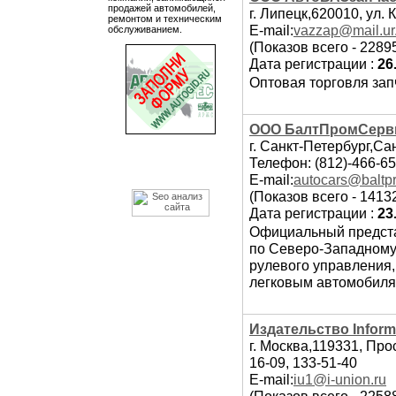
продажей автомобилей,
г. Липецк,620010, ул. 
ремонтом и техническим
E-mail:
vazzap@mail.ur
обслуживанием.
(Показов всего - 2289
Дата регистрации :
26
Оптовая торговля зап
ООО БалтПромСерв
г. Санкт-Петербург,Са
Телефон: (812)-466-65
E-mail:
autocars@baltp
(Показов всего - 1413
Дата регистрации :
23
Официальный предста
по Северо-Западному
рулевого управления,
легковым автомобилям
Издательство Infor
г. Москва,119331, Про
16-09, 133-51-40
E-mail:
iu1@i-union.ru