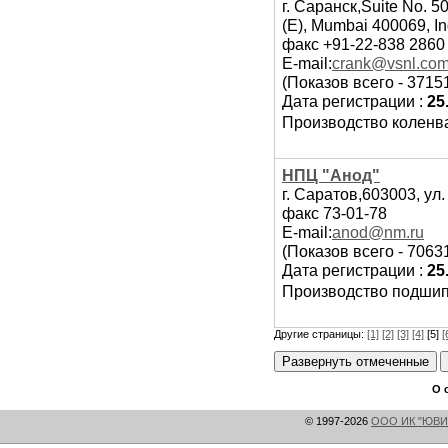
г. Саранск,Suite No. 50
(E), Mumbai 400069, In
факс +91-22-838 2860
E-mail:
crank@vsnl.co
(Показов всего - 3715
Дата регистрации :
25
Производство коленва
НПЦ "Анод"
г. Саратов,603003, ул.
факс 73-01-78
E-mail:
anod@nm.ru
(Показов всего - 7063
Дата регистрации :
25
Производство подшип
Другие страницы:
[1]
[2]
[3]
[4]
[5]
[
О 
© 1997-2026
ООО ИК "ЮВИ