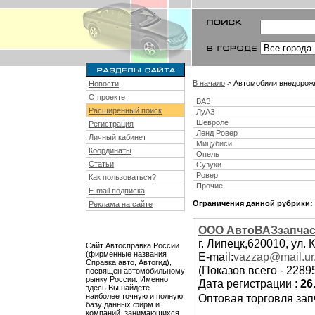
В начало
> Автомобили внедорожн
Новости
О проекте
ВАЗ
Расширенный поиск
ЛуАЗ
Шевроле
Регистрация
Ленд Ровер
Личный кабинет
Мицубиси
Координаты
Опель
Статьи
Сузуки
Ровер
Как пользоваться?
Прочие
E-mail подписка
Ограничения данной рубрики:
Реклама на сайте
ООО АвтоВАЗзапчас
г. Липецк,620010, ул. 
Сайт Автосправка России
(фирменные названия
E-mail:
vazzap@mail.ur
Справка авто, Автогид),
(Показов всего - 2289
посвящен автомобильному
рынку России. Именно
Дата регистрации :
26
здесь Вы найдете
наиболее точную и полную
Оптовая торговля зап
базу данных фирм и
компаний, занимающихся