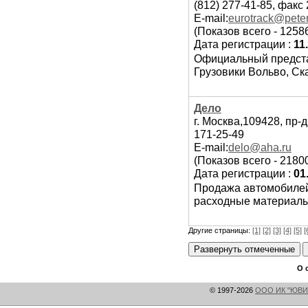
(812) 277-41-85, факс
E-mail:
eurotrack@peter
(Показов всего - 1258
Дата регистрации :
11
Официальный представ
Грузовики Вольво, Ск
Дело
г. Москва,109428, пр-д
171-25-49
E-mail:
delo@aha.ru
(Показов всего - 2180
Дата регистрации :
01
Продажа автомобилей 
расходные материалы
Другие страницы:
[1]
[2]
[3]
[4]
[5]
[
О 
© 1997-2026
ООО ИК "ЮВИ