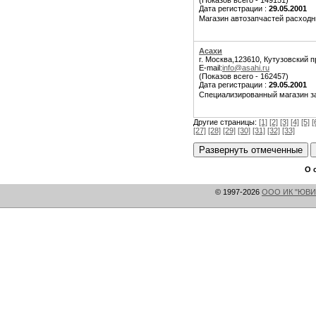
(Показов всего - 149151)
Дата регистрации :
29.05.2001
Магазин автозапчастей расходн
Асахи
г. Москва,123610, Кутузовский пр
E-mail:
info@asahi.ru
(Показов всего - 162457)
Дата регистрации :
29.05.2001
Специализированный магазин запч
Другие страницы:
[1]
[2]
[3]
[4]
[5]
[
[27]
[28]
[29]
[30]
[31]
[32]
[33]
О 
© 1997-2026
ООО ИК "ЮВИ