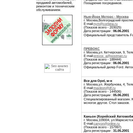
продажей автомобилей,
Поощрение посредников.
ремонтом и техническим
обслуживанием.
Нью-Йорк Моторс - Москва
г. Москва,Волгоградский проспек
E-mail:
nym@corbina.ru
(Показов всего - 203025)
Дата регистрации :
06.06.2001
Официальный представитель For
ПРЕВОКС
г. Москва,ул. Кетчерская, 9, Тел
E-mail:
prevox_a@postman.ru
(Показов всего - 188444)
Дата регистрации :
06.06.2001
Официальный дилер Ford. Автоса
Все для Opel, м-н
г. Москва,ул. Жербунова, 4, Тел
E-mail:
maxleon@df.ru
(Показов всего - 144506)
Дата регистрации :
05.06.2001
Специализированный магазин. К
мсногое другое. Стол заказов.
Каньон (Корейский Автомоб
г. Москва,109004, ул.Марксистск
E-mail:
canyon@online.ru
(Показов всего - 157997)
Дата регистрации :
31.05.2001