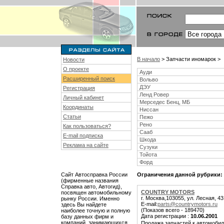
В начало
> Запчасти иномарок >
Новости
О проекте
Ауди
Расширенный поиск
Вольво
ДЭУ
Регистрация
Ленд Ровер
Личный кабинет
Мерседес Бенц, МБ
Координаты
Ниссан
Статьи
Пежо
Рено
Как пользоваться?
Сааб
E-mail подписка
Шкода
Реклама на сайте
Сузуки
Тойота
Форд
Сайт Автосправка России
Ограничения данной рубрики:
(фирменные названия
Справка авто, Автогид),
COUNTRY MOTORS
посвящен автомобильному
г. Москва,103055, ул. Лесная, 4
рынку России. Именно
E-mail:
parts@countrymotors.ru
здесь Вы найдете
(Показов всего - 189470)
наиболее точную и полную
Дата регистрации :
10.06.2001
базу данных фирм и
компаний, занимающихся
Продажа запчастей к автомобил