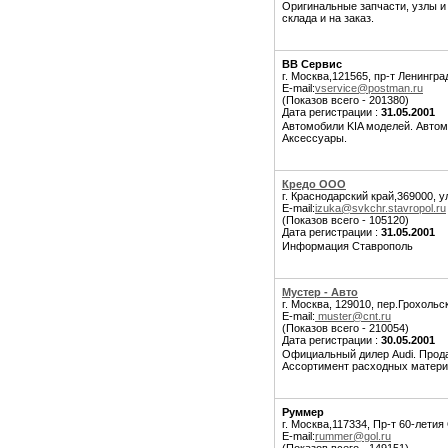
Оригинальные запчасти, узлы и
склада и на заказ.
ВВ Сервис
г. Москва,121565, пр-т Ленингра
E-mail:
vservice@postman.ru
(Показов всего - 201380)
Дата регистрации :
31.05.2001
Автомобили KIA моделей. Автом
Аксессуары.
Кредо ООО
г. Краснодарский край,369000, у
E-mail:
izuka@svkchr.stavropol.ru
(Показов всего - 105120)
Дата регистрации :
31.05.2001
Информация Ставрополь
Мустер - Авто
г. Москва, 129010, пер.Грохольс
E-mail:
muster@cnt.ru
(Показов всего - 210054)
Дата регистрации :
30.05.2001
Официальный дилер Audi. Прода
Ассортимент расходных матери
Руммер
г. Москва,117334, Пр-т 60-летия
E-mail:
rummer@gol.ru